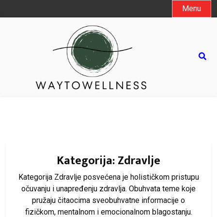
Skip
Menu
to
content
Kategorija:
Zdravlje
Kategorija Zdravlje posvećena je holističkom pristupu
očuvanju i unapređenju zdravlja. Obuhvata teme koje
pružaju čitaocima sveobuhvatne informacije o
fizičkom, mentalnom i emocionalnom blagostanju.